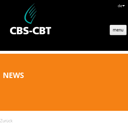
de
menu
HOMEPAGE
HOLZBAU
TECHNOLOGIE
NEWS
REFERENZEN
AKTUELL
EMPLOIS
KONTAKT
Zurück
ANGEBOTE