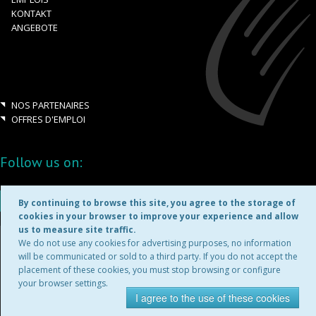
KONTAKT
ANGEBOTE
NOS PARTENAIRES
OFFRES D'EMPLOI
Follow us on:
By continuing to browse this site, you agree to the storage of
cookies in your browser to improve your experience and allow
us to measure site traffic.
Copyright ©2026
We do not use any cookies for advertising purposes, no information
will be communicated or sold to a third party. If you do not accept the
placement of these cookies, you must stop browsing or configure
MENTIONS LÉGALES
your browser settings.
I agree to the use of these cookies
site d'entreprise par
Blue
Leaf.ch