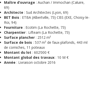
Maître d’ouvrage
: Auchan / Immochan (Caluire,
69)
Architecte
: Sud Architectes (Lyon, 69)
BET Bois
: ETBA (Albertville, 73) CBS (EXE, Choisy-le-
Roi, 94)
Fourniture
: Ecotim (La Rochette, 73)
Charpentier
: Lifteam (La Rochette, 73)
Surface plancher
: 2512 m²
Surface de bois
: 537 m² de faux-plafonds, 443 ml
de corniches, 11 poteaux
Montant du lot
: 602’000 €
Montant global des travaux
: 10 M €
Année
: Livraison octobre 2016