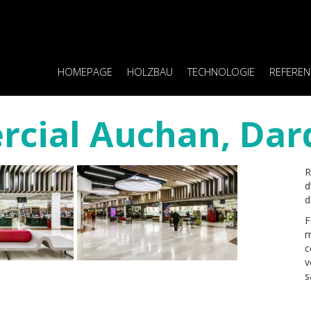
HOMEPAGE
HOLZBAU
TECHNOLOGIE
REFERE
cial Auchan, Dardi
R
d
d
F
m
c
v
s