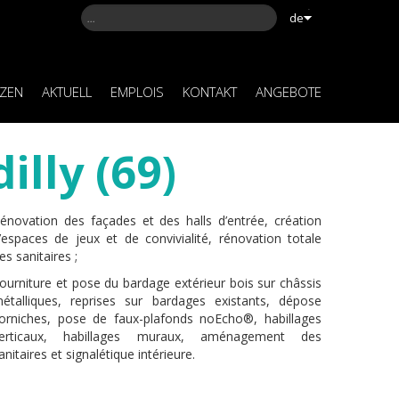
de
NZEN
AKTUELL
EMPLOIS
KONTAKT
ANGEBOTE
lly (69)
énovation des façades et des halls d’entrée, création
’espaces de jeux et de convivialité, rénovation totale
es sanitaires ;
ourniture et pose du bardage extérieur bois sur châssis
étalliques, reprises sur bardages existants, dépose
orniches, pose de faux-plafonds noEcho®, habillages
erticaux, habillages muraux, aménagement des
anitaires et signalétique intérieure.