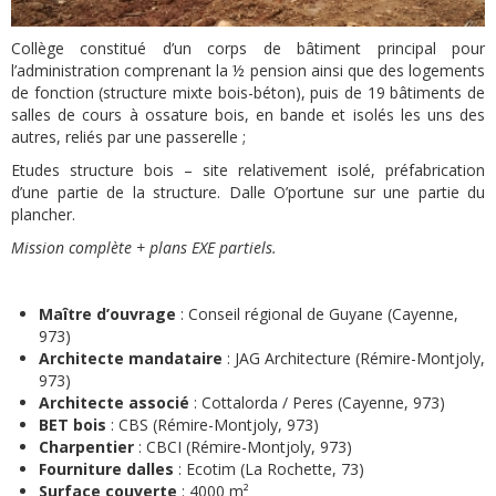
Collège constitué d’un corps de bâtiment principal pour
l’administration comprenant la ½ pension ainsi que des logements
de fonction (structure mixte bois-béton), puis de 19 bâtiments de
salles de cours à ossature bois, en bande et isolés les uns des
autres, reliés par une passerelle ;
Etudes structure bois – site relativement isolé, préfabrication
d’une partie de la structure. Dalle O’portune sur une partie du
plancher.
Mission complète + plans EXE partiels.
Maître d’ouvrage
: Conseil régional de Guyane (Cayenne,
973)
Architecte mandataire
: JAG Architecture (Rémire-Montjoly,
973)
Architecte associé
: Cottalorda / Peres (Cayenne, 973)
BET bois
: CBS (Rémire-Montjoly, 973)
Charpentier
: CBCI (Rémire-Montjoly, 973)
Fourniture dalles
: Ecotim (La Rochette, 73)
Surface couverte
: 4000 m²