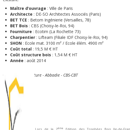
Maître d’ouvrage
: Ville de Paris
Architecte
: DE-SO Architectes Associés (Paris)
BET TCE
: Betom Ingénierie (Versailles, 78)
BET Bois
: CBS (Choisy-le-Roi, 94)
Fourniture
: Ecotim (La Rochette 73)
Charpentier
: Lifteam (Filiale IDF Choisy-le-Roi, 94)
SHON
: Ecole mat. 3100 m² / Ecole élém. 4900 m²
Coût total
: 19,5 M € HT
Coût structure bois
: 1,54 M € HT
Année
: août 2014
©
DE-SO Architecture - Abbadie - CBS-CBT
ème
Lors de la 2
Edition des Trophées Bois Ile-de-Fran