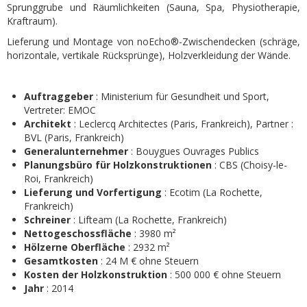
Sprunggrube und Räumlichkeiten (Sauna, Spa, Physiotherapie,
Kraftraum).
Lieferung und Montage von noEcho®-Zwischendecken (schräge,
horizontale, vertikale Rücksprünge), Holzverkleidung der Wände.
Auftraggeber
: Ministerium für Gesundheit und Sport,
Vertreter: EMOC
Architekt
: Leclercq Architectes (Paris, Frankreich), Partner :
BVL (Paris, Frankreich)
Generalunternehmer
: Bouygues Ouvrages Publics
Planungsbüro für Holzkonstruktionen
: CBS (Choisy-le-
Roi, Frankreich)
Lieferung und Vorfertigung
: Ecotim (La Rochette,
Frankreich)
Schreiner
: Lifteam (La Rochette, Frankreich)
Nettogeschossfläche
: 3980 m²
Hölzerne Oberfläche
: 2932 m²
Gesamtkosten
: 24 M € ohne Steuern
Kosten der Holzkonstruktion
: 500 000 € ohne Steuern
Jahr
: 2014