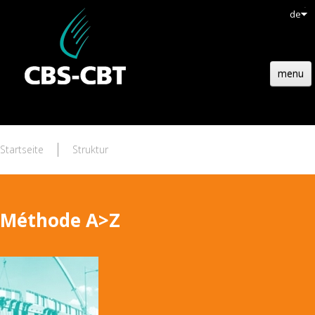
de
menu
HOMEPAGE
HOLZBAU
Startseite
Struktur
TECHNOLOGIE
REFERENZEN
Méthode A>Z
AKTUELL
EMPLOIS
KONTAKT
ANGEBOTE