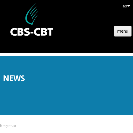
es
menu
INICIO
ESTRUCTURA
TECNOLOGÍA
NEWS
REFERENCIAS
ACTUALIDADES
EMPLOIS
CONTACTO
Regresar
OFERTA