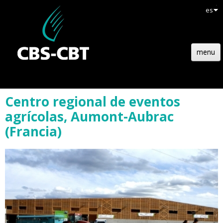
es
menu
INICIO
Centro regional de eventos
ESTRUCTURA
agrícolas, Aumont-Aubrac
TECNOLOGÍA
(Francia)
REFERENCIAS
ACTUALIDADES
EMPLOIS
CONTACTO
OFERTA