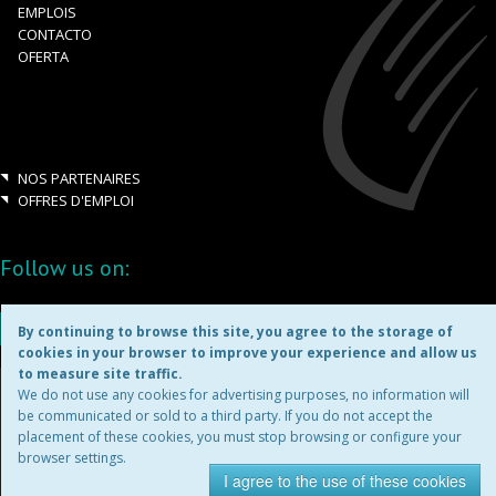
EMPLOIS
CONTACTO
OFERTA
NOS PARTENAIRES
OFFRES D'EMPLOI
Follow us on:
By continuing to browse this site, you agree to the storage of
cookies in your browser to improve your experience and allow us
to measure site traffic.
Copyright ©2026
We do not use any cookies for advertising purposes, no information will
be communicated or sold to a third party. If you do not accept the
placement of these cookies, you must stop browsing or configure your
MENTIONS LÉGALES
browser settings.
I agree to the use of these cookies
site d'entreprise par
Blue
Leaf.ch