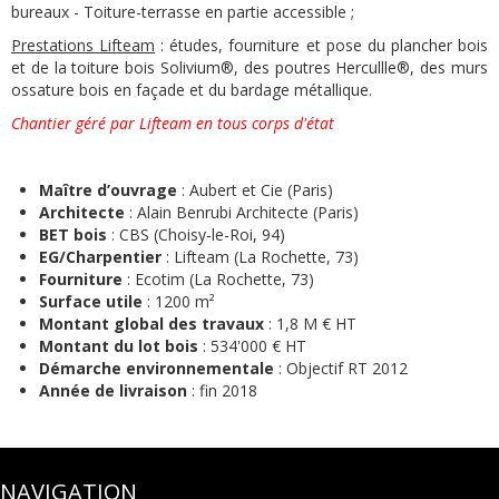
bureaux - Toiture-terrasse en partie accessible ;
Prestations
Lifteam
: études, fourniture et pose du plancher bois
et de la toiture bois Solivium®, des poutres Hercullle®, des murs
ossature bois en façade et du bardage métallique.
Chantier géré par Lifteam en tous corps d'état
Maître d’ouvrage
: Aubert et Cie (Paris)
Architecte
: Alain Benrubi Architecte (Paris)
BET bois
: CBS (Choisy-le-Roi, 94)
EG/Charpentier
: Lifteam (La Rochette, 73)
Fourniture
: Ecotim (La Rochette, 73)
Surface utile
: 1200 m²
Montant global des travaux
: 1,8 M € HT
Montant du lot bois
: 534'000 € HT
Démarche environnementale
: Objectif RT 2012
Année de livraison
: fin 2018
NAVIGATION