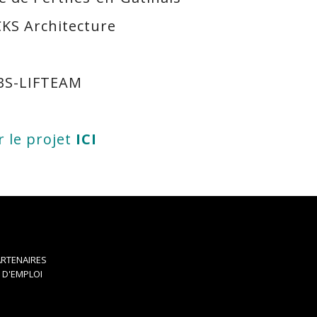
CKS Architecture
CBS-LIFTEAM
r le projet
ICI
RTENAIRES
 D'EMPLOI