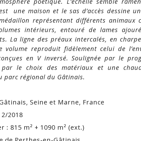
tmosphère poétique. L’échelle semble ramen
 est une maison et le sas d’accès dessine un
médaillon représentant différents animaux c
 volumes intérieurs, entouré de lames ajo
ts. La ligne des préaux intercalés, en charpe
le volume reproduit fidèlement celui de l’en
 conçues en V inversé. Soulignée par le pro
e par le choix des matériaux et une chaud
u parc régional du Gâtinais.
Gâtinais, Seine et Marne, France
12/2018
 : 815 m² + 1090 m² (ext.)
le de Perthes-en-Gâtinais