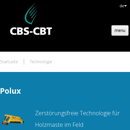
de
menu
HOMEPAGE
HOLZBAU
Startseite
Technologie
TECHNOLOGIE
REFERENZEN
Polux
AKTUELL
EMPLOIS
Zerstörungsfreie Technologie für
KONTAKT
Holzmaste im Feld
ANGEBOTE