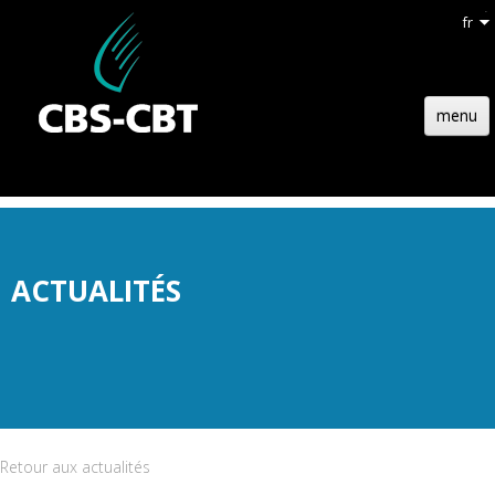
fr
menu
ACCUEIL
STRUCTURE
TECHNOLOGIE
ACTUALITÉS
RÉFÉRENCES
ACTUALITÉS
EMPLOIS
CONTACT
Retour aux actualités
DEVIS