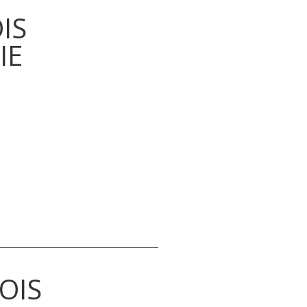
IS
IE
OIS