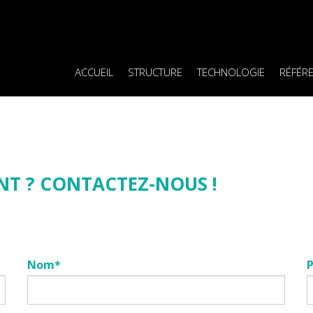
ACCUEIL
STRUCTURE
TECHNOLOGIE
RÉFÉR
NT ? CONTACTEZ-NOUS !
Nom*