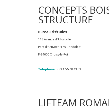
CONCEPTS BOI
STRUCTURE
Bureau d'études
118 Avenue d'Alfortville
Parc d'Activités "Les Gondoles"
F-94600 Choisy-le-Roi
Téléphone
: +33 1 56 70 43 83
LIFTEAM ROMA