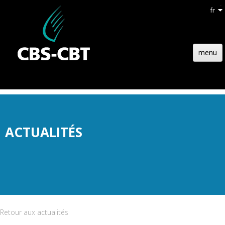
fr
menu
ACCUEIL
STRUCTURE
TECHNOLOGIE
ACTUALITÉS
RÉFÉRENCES
ACTUALITÉS
EMPLOIS
CONTACT
Retour aux actualités
DEVIS