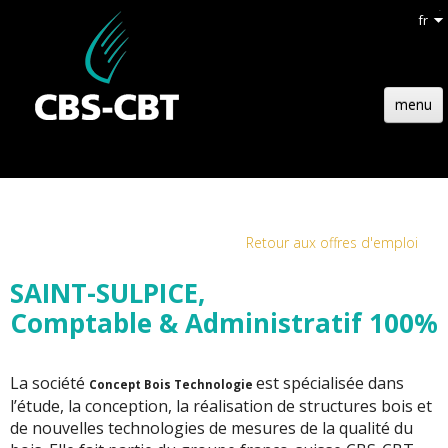
fr
menu
ACCUEIL
STRUCTURE
TECHNOLOGIE
Retour aux offres d'emploi
RÉFÉRENCES
SAINT-SULPICE,
Comptable & Administratif 100%
ACTUALITÉS
EMPLOIS
La société
est spécialisée dans
Concept Bois Technologie
CONTACT
l’étude, la conception, la réalisation de structures bois et
de nouvelles technologies de mesures de la qualité du
DEVIS