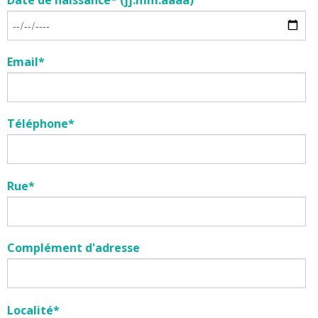
Date de naissance* (jj.mm.aaaa)
Email*
Téléphone*
Rue*
Complément d'adresse
Localité*