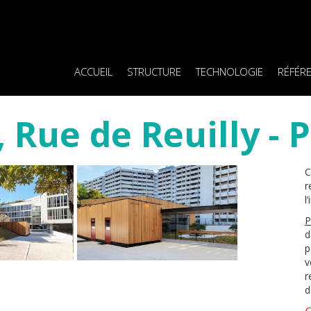
ACCUEIL
STRUCTURE
TECHNOLOGIE
RÉFÉR
Rue de Reuilly - P
C
r
l
P
d
p
v
r
d
C