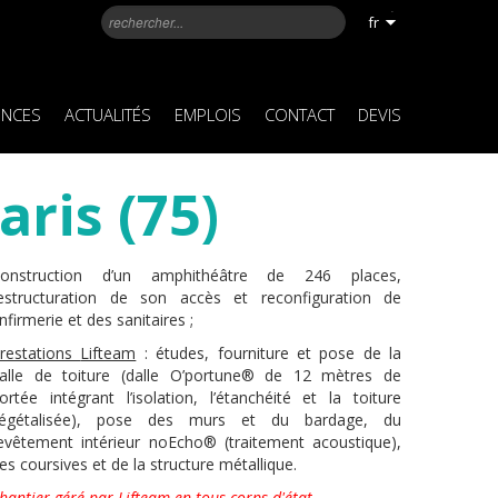
fr
ENCES
ACTUALITÉS
EMPLOIS
CONTACT
DEVIS
aris (75)
onstruction d’un amphithéâtre de 246 places,
estructuration de son accès et reconfiguration de
’infirmerie et des sanitaires ;
restations
Lifteam
: études, fourniture et pose de la
alle de toiture (dalle O’portune® de 12 mètres de
ortée intégrant l’isolation, l’étanchéité et la toiture
égétalisée), pose des murs et du bardage, du
evêtement intérieur noEcho® (traitement acoustique),
es coursives et de la structure métallique.
hantier géré par Lifteam en tous corps d'état