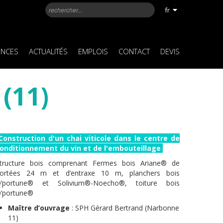
fr
ENCES
ACTUALITÉS
EMPLOIS
CONTACT
DEVIS
(11)
onstruction d'un chai viticole dans le centre de
onditionnement du vin et de l'embouteillage
tructure bois comprenant Fermes bois Ariane® de
ortées 24 m et d’entraxe 10 m, planchers bois
’portune® et Solivium®-Noecho®, toiture bois
’portune®
Maître d’ouvrage
: SPH Gérard Bertrand (Narbonne
11)