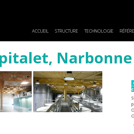
ACCUEIL
STRUCTURE
TECHNOLOGIE
RÉFÉR
pitalet, Narbonne 
C
c
S
p
O
O