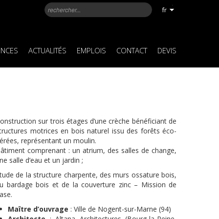
fr
ENCES
ACTUALITÉS
EMPLOIS
CONTACT
DEVIS
onstruction sur trois étages d’une crèche bénéficiant de
tructures motrices en bois naturel issu des forêts éco-
érées, représentant un moulin.
âtiment comprenant : un atrium, des salles de change,
ne salle d’eau et un jardin ;
tude de la structure charpente, des murs ossature bois,
u bardage bois et de la couverture zinc – Mission de
ase.
Maître d’ouvrage
: Ville de Nogent-sur-Marne (94)
Architecte
: Altana Architectures (Bourg-la-Reine,