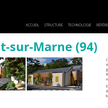
ACCUEIL
STRUCTURE
TECHNOLOGIE
RÉFÉR
t-sur-Marne (94)
C
s
g
B
u
E
d
b