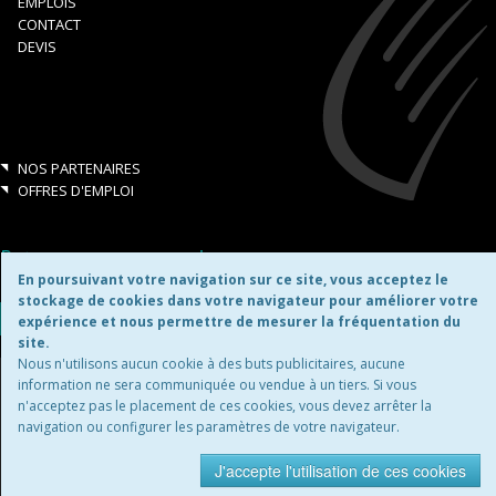
EMPLOIS
CONTACT
DEVIS
NOS PARTENAIRES
OFFRES D'EMPLOI
Retrouvez-nous aussi sur:
En poursuivant votre navigation sur ce site, vous acceptez le
stockage de cookies dans votre navigateur pour améliorer votre
expérience et nous permettre de mesurer la fréquentation du
site.
Nous n'utilisons aucun cookie à des buts publicitaires, aucune
Copyright ©2026
information ne sera communiquée ou vendue à un tiers. Si vous
n'acceptez pas le placement de ces cookies, vous devez arrêter la
navigation ou configurer les paramètres de votre navigateur.
MENTIONS LÉGALES
J'accepte l'utilisation de ces cookies
site d'entreprise par
Blue
Leaf.ch