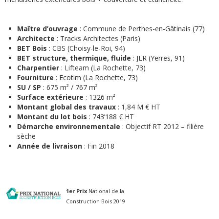
Maître d’ouvrage
: Commune de Perthes-en-Gâtinais (77)
Architecte
: Tracks Architectes (Paris)
BET Bois
: CBS (Choisy-le-Roi, 94)
BET structure, thermique, fluide
: JLR (Yerres, 91)
Charpentier
: Lifteam (La Rochette, 73)
Fourniture
: Ecotim (La Rochette, 73)
SU / SP
: 675 m² / 767 m²
Surface extérieure
: 1326 m²
Montant global des travaux
: 1,84 M € HT
Montant du lot bois
: 743’188 € HT
Démarche environnementale
: Objectif RT 2012 – filière
sèche
Année de livraison
: Fin 2018
1er Prix
National de la
Construction Bois 2019