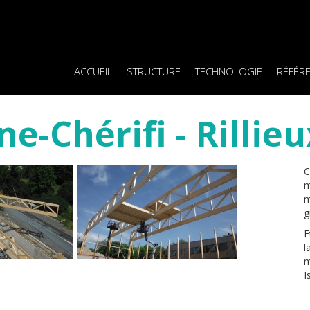
ACCUEIL
STRUCTURE
TECHNOLOGIE
RÉFÉR
-Chérifi - Rillieu
C
m
m
g
E
l
m
I