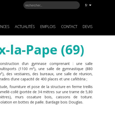
fr
ENCES
ACTUALITÉS
EMPLOIS
CONTACT
DEVIS
x-la-Pape (69)
onstruction d’un gymnase comprenant : une salle
ultisports (1100 m²), une salle de gymnastique (880
²), des vestiaires, des bureaux, une salle de réunion,
radins d’une capacité de 400 places et une cafétéria ;
tude, fourniture et pose de la structure en ferme treillis
amellé-collé (portée de 34 mètres sur une trame de 5,80
ètres), murs ossature bois, caissons de toiture.
solation en bottes de paille. Bardage bois Douglas.