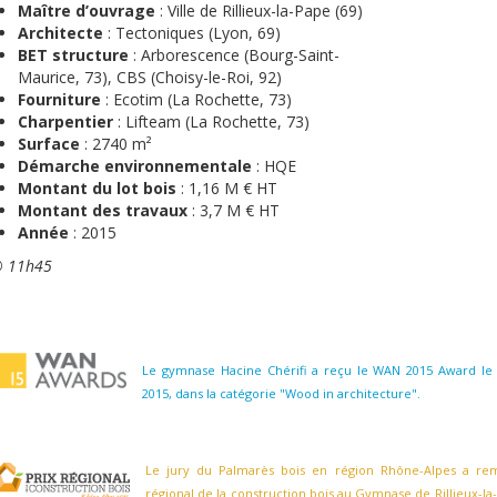
Maître d’ouvrage
: Ville de Rillieux-la-Pape (69)
Architecte
: Tectoniques (Lyon, 69)
BET structure
: Arborescence (Bourg-Saint-
Maurice, 73), CBS (Choisy-le-Roi, 92)
Fourniture
: Ecotim (La Rochette, 73)
Charpentier
: Lifteam (La Rochette, 73)
Surface
: 2740 m²
Démarche environnementale
: HQE
Montant du lot bois
: 1,16 M € HT
Montant des travaux
: 3,7 M € HT
Année
: 2015
 11h45
Le gymnase Hacine Chérifi a reçu le WAN 2015 Award le
2015, dans la catégorie "Wood in architecture".
Le jury du Palmarès bois en région Rhône-Alpes a rem
régional de la construction bois au Gymnase de Rillieux-la