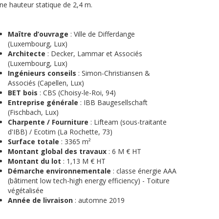
ne hauteur statique de 2,4 m.
Maître d’ouvrage
: Ville de Differdange
(Luxembourg, Lux)
Architecte
: Decker, Lammar et Associés
(Luxembourg, Lux)
Ingénieurs conseils
: Simon-Christiansen &
Associés (Capellen, Lux)
BET bois
: CBS (Choisy-le-Roi, 94)
Entreprise générale
: IBB Baugesellschaft
(Fischbach, Lux)
Charpente / Fourniture
: Lifteam (sous-traitante
d'IBB) / Ecotim (La Rochette, 73)
Surface totale
: 3365 m²
Montant global des travaux
: 6 M € HT
Montant du lot
: 1,13 M € HT
Démarche environnementale
: classe énergie AAA
(bâtiment low tech-high energy efficiency) - Toiture
végétalisée
Année de livraison
: automne 2019