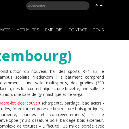
fr
ENCES
ACTUALITÉS
EMPLOIS
CONTACT
DEVIS
uxembourg)
onstruction du nouveau hall des sports R+1 sur le
ampus scolaire Niederkorn ; le bâtiment comprend
otamment : une salle multisports, des gradins (300
laces), des locaux techniques, une buvette, une salle de
éunion, une salle de gymnastique et de yoga.
acro-lot clos couvert
(charpente, bardage, bac acier) -
tudes, fourniture et pose de la structure bois (portiques,
harpente, pannes et contreventements) et de
’enveloppe (murs ossature bois, bardage bois extérieur,
omplexe de toiture) – Difficulté : 35 ml de portée avec