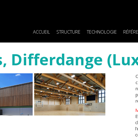
ACCUEIL
STRUCTURE
TECHNOLOGIE
RÉFÉR
ts, Differdange (L
C
c
n
p
r
M
E
c
l
c