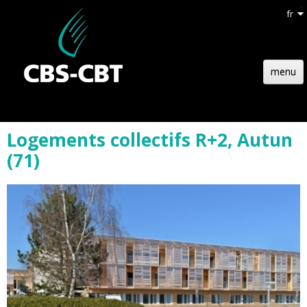
fr
menu
ACCUEIL
Logements collectifs R+2, Autun
STRUCTURE
(71)
TECHNOLOGIE
RÉFÉRENCES
ACTUALITÉS
EMPLOIS
CONTACT
DEVIS