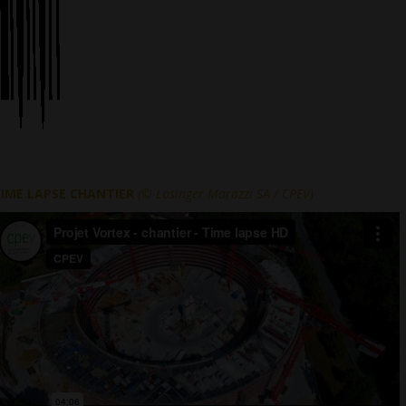
IME LAPSE CHANTIER
(©
Losinger Marazzi SA
/ CPEV)