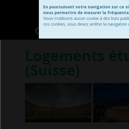
En poursuivant votre navigation sur ce s
nous permettre de mesurer la fréquentat
Nous n'utilisons aucun cookie à des buts publ
ces cookies, vous devez arrêter la navigation
Logements étu
(Suisse)