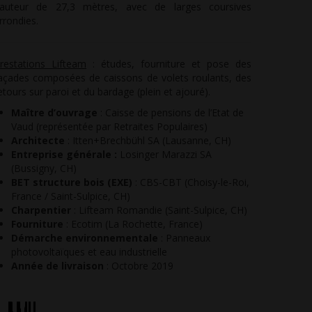
auteur de 27,3 mètres, avec de larges coursives
rrondies.
restations
Lifteam
: études, fourniture et pose des
açades composées de caissons de volets roulants, des
etours sur paroi et du bardage (plein et ajouré).
Maître d’ouvrage
: Caisse de pensions de l’Etat de
Vaud (représentée par Retraites Populaires)
Architecte
: Itten+Brechbühl SA (Lausanne, CH)
Entreprise générale :
Losinger Marazzi SA
(Bussigny, CH)
BET structure bois (EXE)
: CBS-CBT (Choisy-le-Roi,
France / Saint-Sulpice, CH)
Charpentier
: Lifteam Romandie (Saint-Sulpice, CH)
Fourniture
: Ecotim (La Rochette, France)
Démarche environnementale
: Panneaux
photovoltaïques et eau industrielle
Année de livraison
: Octobre 2019