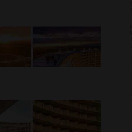
h
a
P
f
r