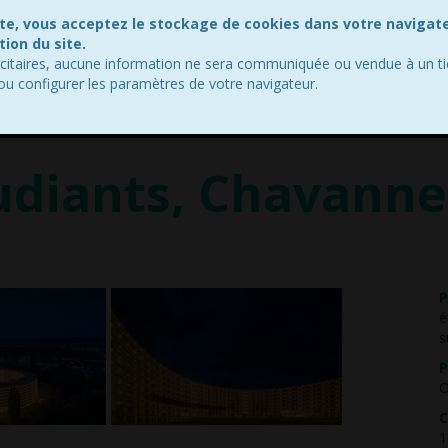
ite, vous acceptez le stockage de cookies dans votre navigat
ion du site.
icitaires, aucune information ne sera communiquée ou vendue à un ti
 ou configurer les paramètres de votre navigateur.
ACCUEIL
STRUCTURE
TECHNOLOGIE
RÉFÉR
diants, Chavanne
P
é
s
P
O
C
1