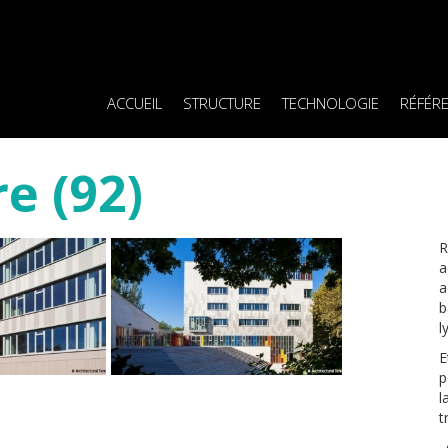
ACCUEIL
STRUCTURE
TECHNOLOGIE
RÉFÉR
e (92)
R
a
a
b
l
E
p
l
t