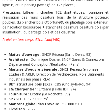
ligne B, et un parking paysagé de 125 places ;
Prestations
Lifteam
: chantier TCE dont études, fourniture et
réalisation des murs ossature bois, de la structure poteaux
poutres, du plancher bois O’portune®, du platelage bois extérieur,
de l’isolation biosourcée + étanchéité des murs ossature bois (par
insufflation), du bardage bois et des claustras.
Projet en tous corps d'état (sauf VRD)
Maître d’ouvrage
: SNCF Réseau (Saint-Denis, 93)
Architecte
: Dominique Dosne, SNCF Gares & Connexions -
Département Conception/Réalisation (Paris)
Maîtrise d'oeuvre générale
: SNCF Réseau (en phase
Etudes) & AREP, Direction de l’Architecture, Pôle Bâtiments
Industriels (en phase REA)
BET structure bois (EXE)
: CBS (Choisy-le-Roi, 94)
EG/Charpentier
: Lifteam (Filiale IDF, 94)
Fourniture
: Ecotim (La Rochette, 73)
SP / SU
: 1052 / 1005 m²
Montant global des travaux
: 590'000 € HT
Livraison
: 2022