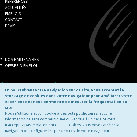
RÉFÉRENCES
ACTUALITÉS
EMPLOIS
CONTACT
DEVIS
NOS PARTENAIRES
OFFRES D'EMPLOI
Retrouvez-nous aussi sur:
En poursuivant votre navigation sur ce site, vous acceptez le
stockage de cookies dans votre navigateur pour améliorer votre
expérience et nous permettre de mesurer la fréquentation du
site.
Nous n'utilisons aucun cookie à des buts publicitaires, aucune
Copyright ©2026
information ne sera communiquée ou vendue à un tiers. Si vous
n'acceptez pas le placement de ces cookies, vous devez arrêter la
navigation ou configurer les paramètres de votre navigateur.
MENTIONS LÉGALES