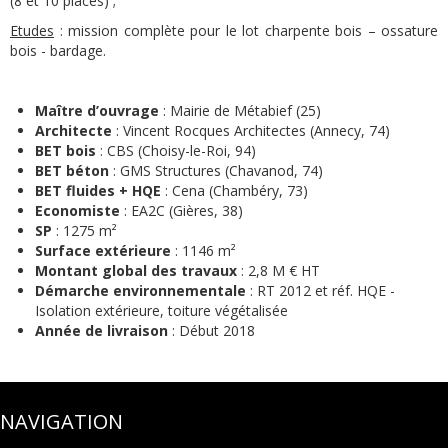
(8 et 10 places) ;
Etudes
: mission complète pour le lot charpente bois – ossature
bois - bardage.
Maître d’ouvrage
: Mairie de Métabief (25)
Architecte
: Vincent Rocques Architectes (Annecy, 74)
BET bois
: CBS (Choisy-le-Roi, 94)
BET béton
: GMS Structures (Chavanod, 74)
BET fluides + HQE
: Cena (Chambéry, 73)
Economiste
: EA2C (Gières, 38)
SP
: 1275 m²
Surface extérieure
: 1146 m²
Montant global des travaux
: 2,8 M € HT
Démarche environnementale
: RT 2012 et réf. HQE -
Isolation extérieure, toiture végétalisée
Année de livraison
: Début 2018
NAVIGATION