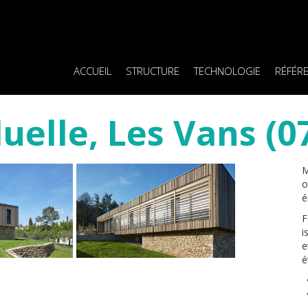
ACCUEIL
STRUCTURE
TECHNOLOGIE
RÉFÉR
uelle, Les Vans (0
M
o
é
F
i
e
é