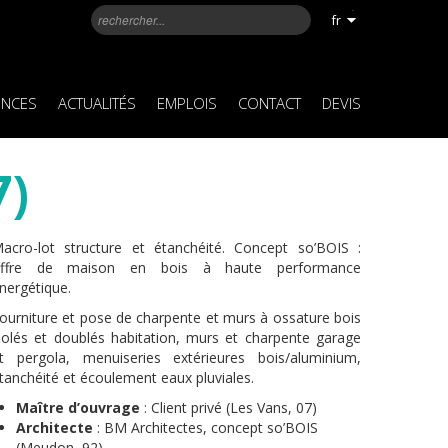
fr
ENCES
ACTUALITÉS
EMPLOIS
CONTACT
DEVIS
7)
acro-lot structure et étanchéité. Concept so’BOIS :
ffre de maison en bois à haute performance
nergétique.
ourniture et pose de charpente et murs à ossature bois
solés et doublés habitation, murs et charpente garage
t pergola, menuiseries extérieures bois/aluminium,
tanchéité et écoulement eaux pluviales.
Maître d’ouvrage
: Client privé (Les Vans, 07)
Architecte
: BM Architectes, concept so’BOIS
(Meudon, 92)