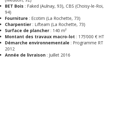
BET Bois
: Faked (Aulnay, 93), CBS (Choisy-le-Roi,
94)
Fourniture
: Ecotim (La Rochette, 73)
Charpentier
: Lifteam (La Rochette, 73)
Surface de plancher
: 140 m²
Montant des travaux macro-lot
: 175’000 € HT
Démarche environnementale
: Programme RT
2012
Année de livraison
: Juillet 2016