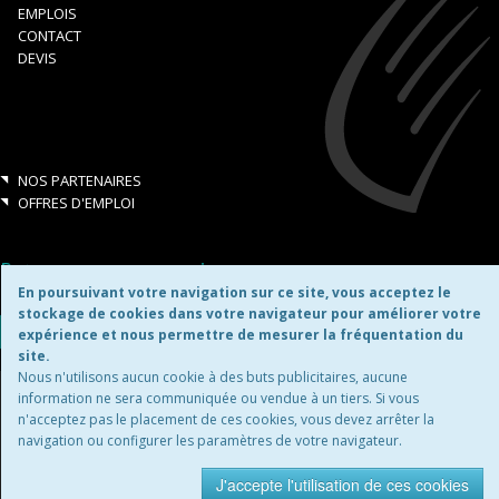
EMPLOIS
CONTACT
DEVIS
NOS PARTENAIRES
OFFRES D'EMPLOI
Retrouvez-nous aussi sur:
En poursuivant votre navigation sur ce site, vous acceptez le
stockage de cookies dans votre navigateur pour améliorer votre
expérience et nous permettre de mesurer la fréquentation du
site.
Nous n'utilisons aucun cookie à des buts publicitaires, aucune
Copyright ©2026
information ne sera communiquée ou vendue à un tiers. Si vous
n'acceptez pas le placement de ces cookies, vous devez arrêter la
navigation ou configurer les paramètres de votre navigateur.
MENTIONS LÉGALES
J'accepte l'utilisation de ces cookies
site d'entreprise par
Blue
Leaf.ch