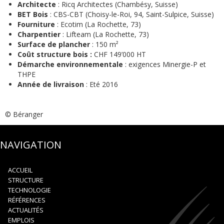
Architecte
: Ricq Architectes (Chambésy, Suisse)
BET Bois
: CBS-CBT (Choisy-le-Roi, 94, Saint-Sulpice, Suisse)
Fourniture
: Ecotim (La Rochette, 73)
Charpentier
: Lifteam (La Rochette, 73)
Surface de plancher
: 150 m²
Coût structure bois :
CHF 149’000 HT
Démarche environnementale
: exigences Minergie-P et
THPE
Année de livraison
: Eté 2016
© Béranger
NAVIGATION
ACCUEIL
STRUCTURE
TECHNOLOGIE
RÉFÉRENCES
ACTUALITÉS
EMPLOIS