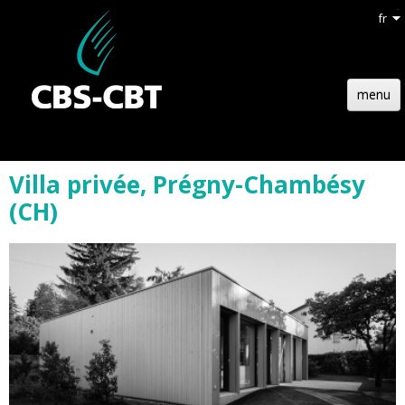
fr
menu
ACCUEIL
Villa privée, Prégny-Chambésy
STRUCTURE
(CH)
TECHNOLOGIE
RÉFÉRENCES
ACTUALITÉS
EMPLOIS
CONTACT
DEVIS