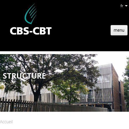
fr
menu
ACCUEIL
STRUCTURE
TECHNOLOGIE
STRUCTURE
RÉFÉRENCES
ACTUALITÉS
EMPLOIS
CONTACT
Accueil
DEVIS