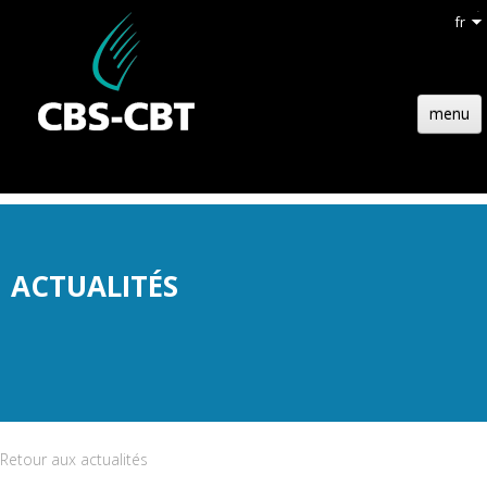
fr
menu
ACCUEIL
STRUCTURE
TECHNOLOGIE
ACTUALITÉS
RÉFÉRENCES
ACTUALITÉS
EMPLOIS
CONTACT
Retour aux actualités
DEVIS