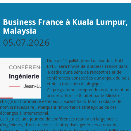
Business France à Kuala Lumpur,
Malaysia
05.07.2026
Du 5 au 12 juillet, Jean-Luc Sandoz, PhD
EPFL, sera l’invité de Business France dans
le cadre d’une série de rencontres et de
conférences consacrées aux enjeux du bois
et de la transition écologique.
Ce programme comprendra notamment un
accueil officiel le 8 juillet par le Ministre
chargé du Commerce extérieur, Laurent Saint-Martin (adapter le
nom si nécessaire), marquant l’importance stratégique de ces
échanges à l’international.
Le 9 juillet, une journée de conférences réunira un large public
d’ingénieurs, d’architectes et d’entreprises générales autour des
thématiques de la construction bois et biosourcée. Le 10 juillet sera