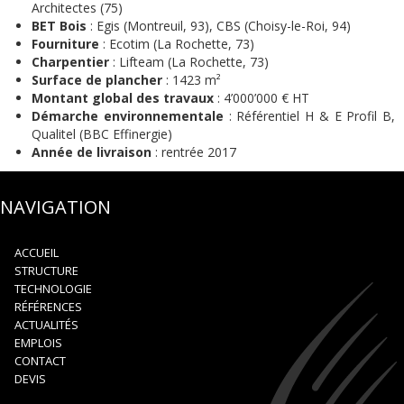
Architectes (75)
BET Bois
: Egis (Montreuil, 93), CBS (Choisy-le-Roi, 94)
Fourniture
: Ecotim (La Rochette, 73)
Charpentier
: Lifteam (La Rochette, 73)
Surface de plancher
: 1423 m²
Montant global des travaux
: 4’000’000 € HT
Démarche environnementale
: Référentiel H & E Profil B,
Qualitel (BBC Effinergie)
Année de livraison
: rentrée 2017
NAVIGATION
ACCUEIL
STRUCTURE
TECHNOLOGIE
RÉFÉRENCES
ACTUALITÉS
EMPLOIS
CONTACT
DEVIS