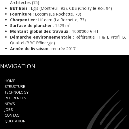
Architectes (75)
BET Bois
: Egis (Montreuil, 93), CBS (Choisy-le-Roi, 94)
Fourniture
: Ecotim (La Rochette, 73)
Charpentier
: Lifteam (La Rochette, 73)
Surface de plancher
: 1423 m²
Montant global des travaux
: 4’000’000 € HT
Démarche environnementale
: Référentiel H & E Profil B,
Qualitel (BBC Effinergie)
Année de livraison
: rentrée 2017
NAVIGATION
HOME
STRUCTURE
TECHNOLOGY
REFERENCES
NEWS
JOBS
CONTACT
QUOTATION