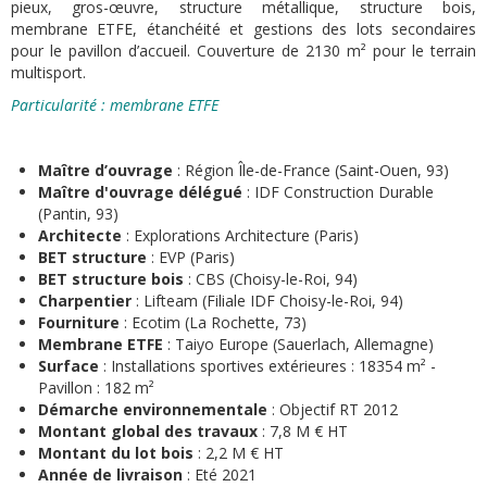
pieux, gros-œuvre, structure métallique, structure bois,
membrane ETFE, étanchéité et gestions des lots secondaires
pour le pavillon d’accueil. Couverture de 2130 m² pour le terrain
multisport.
Particularité : membrane ETFE
Maître d’ouvrage
: Région Île-de-France (Saint-Ouen, 93)
Maître d'ouvrage délégué
: IDF Construction Durable
(Pantin, 93)
Architecte
: Explorations Architecture (Paris)
BET structure
: EVP (Paris)
BET structure bois
: CBS (Choisy-le-Roi, 94)
Charpentier
: Lifteam (Filiale IDF Choisy-le-Roi, 94)
Fourniture
: Ecotim (La Rochette, 73)
Membrane ETFE
: Taiyo Europe (Sauerlach, Allemagne)
Surface
: Installations sportives extérieures : 18354 m² -
Pavillon : 182 m²
Démarche environnementale
: Objectif RT 2012
Montant global des travaux
: 7,8 M € HT
Montant du lot bois
: 2,2 M € HT
Année de livraison
: Eté 2021