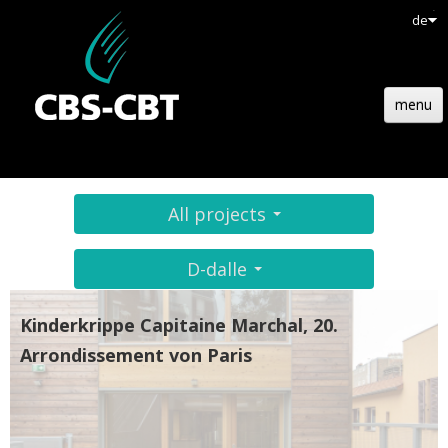
de
menu
HOMEPAGE
HOLZBAU
All projects
TECHNOLOGIE
D-dalle
REFERENZEN
Kinderkrippe Capitaine Marchal, 20.
AKTUELL
Arrondissement von Paris
EMPLOIS
KONTAKT
ANGEBOTE