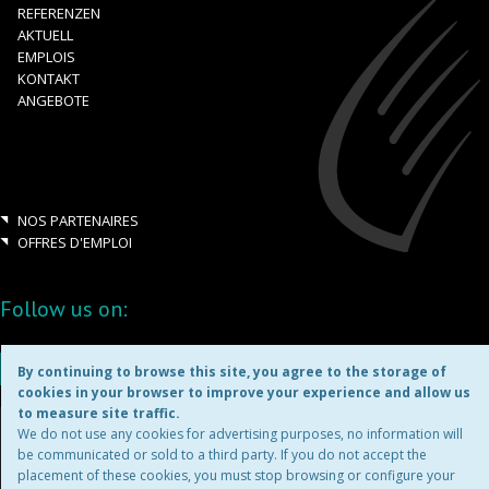
REFERENZEN
AKTUELL
EMPLOIS
KONTAKT
ANGEBOTE
NOS PARTENAIRES
OFFRES D'EMPLOI
Follow us on:
By continuing to browse this site, you agree to the storage of
cookies in your browser to improve your experience and allow us
to measure site traffic.
Copyright ©2026
We do not use any cookies for advertising purposes, no information will
be communicated or sold to a third party. If you do not accept the
placement of these cookies, you must stop browsing or configure your
MENTIONS LÉGALES