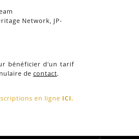
team
eritage Network, JP-
ur bénéficier d'un tarif
mulaire de
contact
.
nscriptions en ligne
ICI.