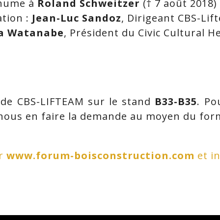
hume à
Roland Schweitzer
(† 7 août 2018)
tion :
Jean-Luc Sandoz
, Dirigeant CBS-Lif
a Watanabe
, Président du Civic Cultural H
 de CBS-LIFTEAM sur le stand
B33-B35
. Po
 nous en faire la demande au moyen du for
ur
www.forum-boisconstruction.com
et i