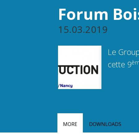
Forum Boi
15.03.2019
Le Group
è
cette 9
MORE
DOWNLOADS