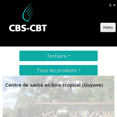
fr
menu
ACCUEIL
STRUCTURE
Tertiaire
TECHNOLOGIE
Tous les produits
RÉFÉRENCES
Centre de santé en bois tropical (Guyane)
ACTUALITÉS
EMPLOIS
CONTACT
DEVIS