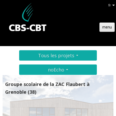
fr
menu
ACCUEIL
STRUCTURE
Tous les projets
TECHNOLOGIE
noEcho
RÉFÉRENCES
Groupe scolaire de la ZAC Flaubert à
ACTUALITÉS
Grenoble (38)
EMPLOIS
CONTACT
DEVIS